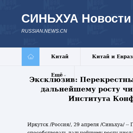
СИНЬХУА Новости
RUSSIAN.NEWS.CN
Китай
Китай и Евра
Ещё
Эксклюзив: Перекрестные
дальнейшему росту чи
Комментарии
Еженедельник
Института Конф
Видео
Фото
Спецрепортажи
Иркутск /Россия/, 29 апреля /Синьхуа/ -
Пояс и путь
способствовать дальнейшему росту числ