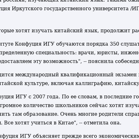
ция Иркутского государственного университета /ИГ
орые хотят изучать китайский язык, продолжит раст
итуте Конфуция ИГУ обучаются порядка 350 слушате
ределенную специальность: врачи, юристы, инжене
едоставляем эту возможность", -- пояснила собесед
дится международный квалификационный экзамен по
итайской культуре, включая каллиграфию, китайску
уция ИГУ с 2007 года. По ее словам, в последние 
Огромное количество школьников сейчас хотят изуч
учить там образование. Очень многие родители спраш
Все хотят учиться в Китае", -- отметила она.
нфуция ИГУ объясняет прежде всего экономически