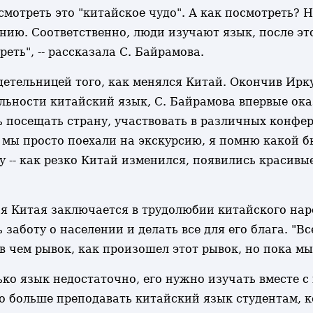
осмотреть это "китайское чудо". А как посмотреть?
анию. Соответственно, люди изучают язык, после это
еть", -- рассказала С. Байрамова.
идетельницей того, как менялся Китай. Окончив Ир
ьности китайский язык, С. Байрамова впервые оказа
 посещать страну, участвовать в различных конфер
мы просто поехали на экскурсию, я помню какой был
у -- как резко Китай изменился, появились красивые
ия Китая заключается в трудолюбии китайского нар
заботу о населении и делать все для его блага. "Вс
 чем рывок, как произошел этот рывок, но пока мы н
ько язык недостаточно, его нужно изучать вместе с
 больше преподавать китайский язык студентам, 