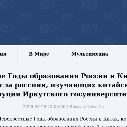
зия
В Мире
Мультимедиа
 Годы образования России и Ки
сла россиян, изучающих китайск
уция Иркутского госуниверсите
2026-04-29 23:03:00丨
Russian.News.Cn
- Перекрестные Годы образования России и Китая, ко
а россиян, изучающих китайский язык. Такими ожи