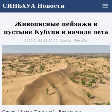
СИНЬХУА Новости
СИНЬХУА Новости
Живописные пейзажи в
пустыне Кубуци в начале лета
2026-05-13 11:16:06丨
Russian.News.Cn
Ордос, 13 мая /Синьхуа/ -- Благодаря