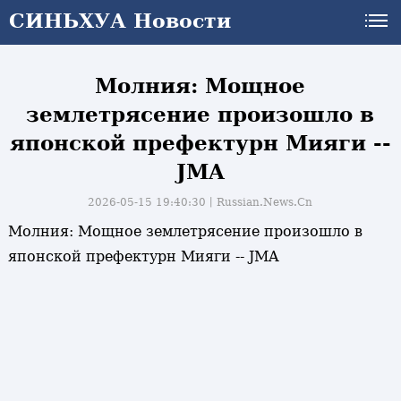
СИНЬХУА Новости
СИНЬХУА Новости
Молния: Мощное
землетрясение произошло в
японской префектурн Мияги --
JMA
2026-05-15 19:40:30丨
Russian.News.Cn
Молния: Мощное землетрясение произошло в
японской префектурн Мияги -- JMA