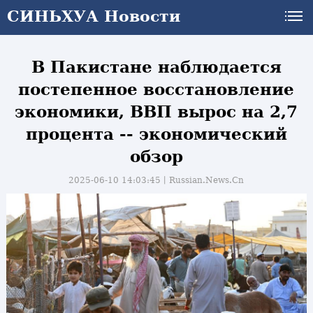
СИНЬХУА Новости
СИНЬХУА Новости
В Пакистане наблюдается
постепенное восстановление
экономики, ВВП вырос на 2,7
процента -- экономический
обзор
2025-06-10 14:03:45丨
Russian.News.Cn