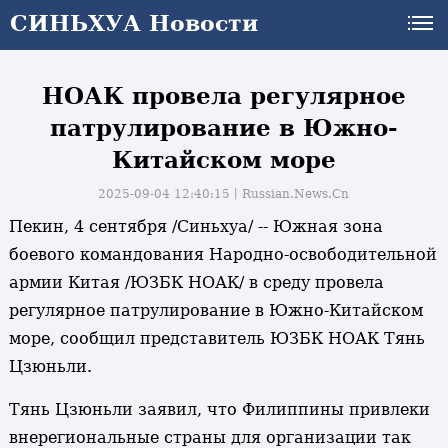
СИНЬХУА Новости
СИНЬХУА Новости
НОАК провела регулярное
патрулирование в Южно-
Китайском море
2025-09-04 12:40:15丨
Russian.News.Cn
Пекин, 4 сентября /Синьхуа/ -- Южная зона
боевого командования Народно-освободительной
армии Китая /ЮЗБК НОАК/ в среду провела
регулярное патрулирование в Южно-Китайском
море, сообщил представитель ЮЗБК НОАК Тянь
Цзюньли.
Тянь Цзюньли заявил, что Филиппины привлеки
внерегиональные страны для организации так