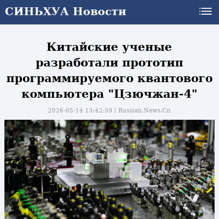
СИНЬХУА Новости
СИНЬХУА Новости
Китайские ученые
разработали прототип
программируемого квантового
компьютера "Цзючжан-4"
2026-05-14 13:42:59丨
Russian.News.Cn