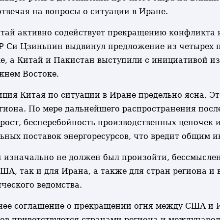
вечая на вопросы о ситуации в Иране.
тай активно содействует прекращению конфликта 
НР Си Цзиньпин выдвинул предложение из четырех 
е, а Китай и Пакистан выступили с инициативой из
жнем Востоке.
ция Китая по ситуации в Иране предельно ясна. Э
егиона. По мере дальнейшего распространения посл
рост, бесперебойность производственных цепочек 
льных поставок энергоресурсов, что вредит общим 
 изначально не должен был произойти, бессмыслен
А, так и для Ирана, а также для стран региона и вс
ческого ведомства.
нее соглашение о прекращении огня между США и И
ров приветствуются странами региона и междунаро