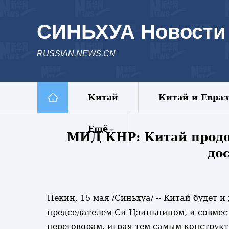
СИНЬХУА Новости
RUSSIAN.NEWS.CN
Китай
Китай и Евра
Ещё
МИД КНР: Китай продо
до
Комментарии
Еженедельник
Видео
Фото
Пекин, 15 мая /Синьхуа/ -- Китай будет 
Спецрепортажи
председателем Си Цзиньпином, и совме
Пояс и путь
переговорам, играя тем самым конструк