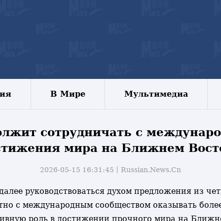
зия
В Мире
Мультимедиа
лжит сотрудничать с междунар
стижения мира на Ближнем Вост
2026-05-15 16:31:45丨
Russian.News.Cn
и далее руководствоваться духом предложения из че
стно с международным сообществом оказывать бол
тивную роль в достижении прочного мира на Ближне