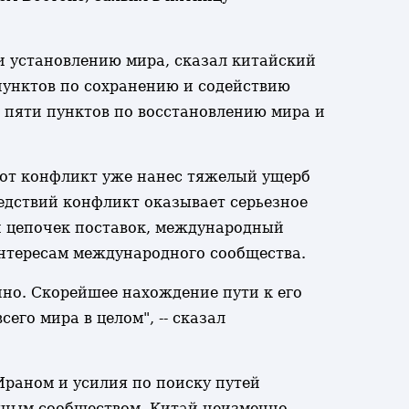
и установлению мира, сказал китайский
пунктов по сохранению и содействию
 пяти пунктов по восстановлению мира и
тот конфликт уже нанес тяжелый ущерб
едствий конфликт оказывает серьезное
и цепочек поставок, международный
интересам международного сообщества.
но. Скорейшее нахождение пути к его
его мира в целом", -- сказал
раном и усилия по поиску путей
дным сообществом. Китай неизменно