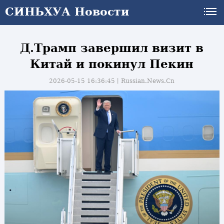
СИНЬХУА Новости
СИНЬХУА Новости
Д.Трамп завершил визит в
Китай и покинул Пекин
2026-05-15 16:36:45丨
Russian.News.Cn