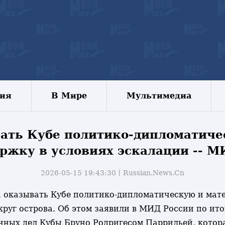
зия
В Мире
Мультимедиа
вать Кубе политико-дипломатич
ржку в условиях эскалации -- 
2026-05-15 19:43:30丨
Russian.News.Cn
ова оказывать Кубе политико-дипломатическую и ма
круг острова. Об этом заявили в МИД России по ит
нных дел Кубы Бруно Родригесом Паррильей, котора