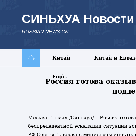
СИНЬХУА Новости
RUSSIAN.NEWS.CN
Китай
Китай и Евра
Ещё
Россия готова оказы
подде
Комментарии
Еженедельник
Видео
Фото
Москва, 15 мая /Синьхуа/ -- Россия гот
Спецрепортажи
беспрецедентной эскалации ситуации во
Пояс и путь
РФ Сергея Лаврова с министром иностра