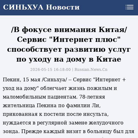
СИНЬХУА Новости
СИНЬХУА Новости
/В фокусе внимания Китая/
Сервис "Интернет плюс"
способствует развитию услуг
по уходу на дому в Китае
2026-05-15 16:18:00丨
Russian.News.Cn
Пекин, 15 мая /Синьхуа/ -- Сервис "Интернет +
уход на дому" облегчает жизнь пожилым и
маломобильным пациентам. 78-летняя
жительница Пекина по фамилии Ли,
прикованная к постели после инсульта,
нуждается в регулярной замене желудочного
зонда. Прежде каждый визит в больницу был для