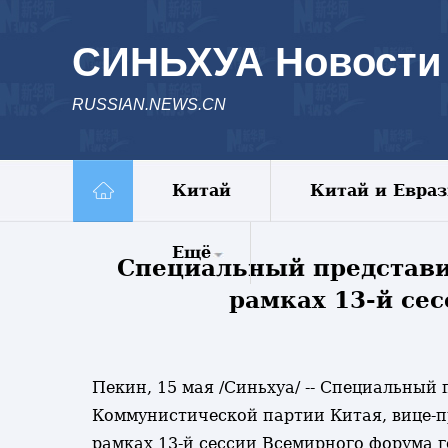
СИНЬХУА Новости
RUSSIAN.NEWS.CN
Китай
Китай и Евра
Ещё
Специальный представи
рамках 13-й се
Комментарии
Еженедельник
Видео
Фото
Пекин, 15 мая /Синьхуа/ -- Специальны
Спецрепортажи
Коммунистической партии Китая, вице-п
Пояс и путь
рамках 13-й сессии Всемирного форума г