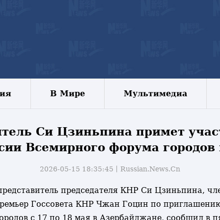
зия
В Мире
Мультимедиа
тель Си Цзиньпина примет участ
ссии Всемирного форума городов
2026-05-15 18:35:45丨
Russian.News.Cn
й представитель председателя КНР Си Цзиньпина, ч
ремьер Госсовета КНР Чжан Гоцин по приглашению 
ородов с 17 по 18 мая в Азербайджане, сообщил в